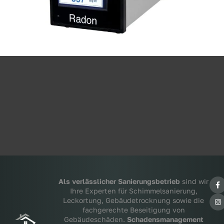
Als verlässlicher Sanierungsbetrieb
sind wir
Ihre Experten für Schimmelsanierung,
Leckortung, Gebäudetrocknung sowie die
fachgerechte Beseitigung von
Gebäudeschäden.
Schadensmanagement