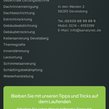
Dezentrale Lüftungstechnik
Dachrinnenreinigung
In den Weiden 2
58285 Gevelsberg
Dachbeschichtung
Estrichtrocknung
Tel.:02332-65 99 69 9
Gebäudeabdichtung
Mobil: 0174 – 4553399
E-Mail: info@sanalytec.de
Gebäudetrocknung
Kellersanierung Gevelsberg
Thermografie
Innendämmung
Leckortung
Schimmelsanierung
Schädlingsbekämpfung
Wiederherstellung
Bleiben Sie mit unseren Tipps und Tricks auf
dem Laufenden
Erhalten Sie jeden Monat hilfreiche Tipps mit