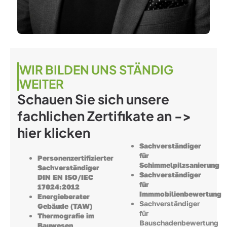
WIR BILDEN UNS STÄNDIG
WEITER
Schauen Sie sich unsere
fachlichen Zertifikate an ->
hier klicken
Sachverständiger
für
Personenzertifizierter
Schimmelpilzsanierung
Sachverständiger
Sachverständiger
DIN EN ISO/IEC
für
17024:2012
Immmobilienbewertung
Energieberater
Sachverständiger
Gebäude (TAW)
für
Thermografie im
Bauschadenbewertung
Bauwesen