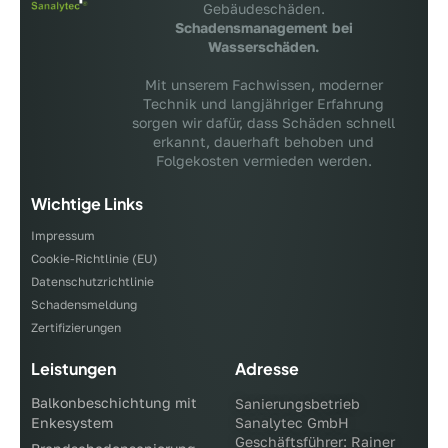
Gebäudeschäden.
Schadensmanagement bei
Wasserschäden.
Mit unserem Fachwissen, moderner
Technik und langjähriger Erfahrung
sorgen wir dafür, dass Schäden schnell
erkannt, dauerhaft behoben und
Folgekosten vermieden werden.
Wichtige Links
Impressum
Cookie-Richtlinie (EU)
Datenschutzrichtlinie
Schadensmeldung
Zertifizierungen
Leistungen
Adresse
Balkonbeschichtung mit
Sanierungsbetrieb
Enkesystem
Sanalytec GmbH
Geschäftsführer: Rainer