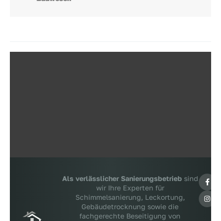
Als verlässlicher Sanierungsbetrieb
sind
wir Ihre Experten für
Schimmelsanierung, Leckortung,
Gebäudetrocknung sowie die
fachgerechte Beseitigung von